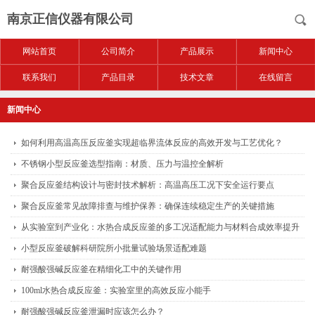
南京正信仪器有限公司
网站首页
公司简介
产品展示
新闻中心
联系我们
产品目录
技术文章
在线留言
新闻中心
如何利用高温高压反应釜实现超临界流体反应的高效开发与工艺优化？
不锈钢小型反应釜选型指南：材质、压力与温控全解析
聚合反应釜结构设计与密封技术解析：高温高压工况下安全运行要点
聚合反应釜常见故障排查与维护保养：确保连续稳定生产的关键措施
从实验室到产业化：水热合成反应釜的多工况适配能力与材料合成效率提升
路径
小型反应釜破解科研院所小批量试验场景适配难题
耐强酸强碱反应釜在精细化工中的关键作用
100ml水热合成反应釜：实验室里的高效反应小能手
耐强酸强碱反应釜泄漏时应该怎么办？