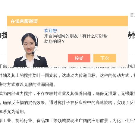
首
欢迎您！
力搅拌反应釜：磁力驱动原理与高效混合特
来自局域网的朋友！有什么可以帮
助您的吗？
更新日期：2025-04-07 浏览次数：2068
磁力驱动技术。该技术基于磁力耦合原理，通过内外磁钢的相互作用实现
拌轴及其上的搅拌桨叶一同旋转，达成动力传递目标。这种的传动方式，
密封方式难以克服的泄漏问题。
为内部磁力搅拌，不存在轴封泄露及其保养问题，确保无泄露，无裸露旋
，确保反应物的混合效果。通过搅拌子在反应釜中的高速旋转，实现了反
体系尤为适用。
工业、制药行业、食品加工等领域展现出广阔的应用前景，为化工生产