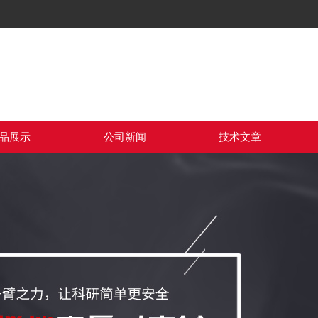
品展示
公司新闻
技术文章