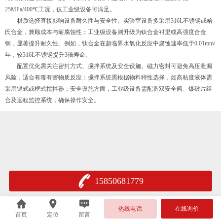
25MPa/400℃工况，仅工业级设备可满足。
材质选择直接影响设备耐久性与安全性。实验室设备多采用316L不锈钢或哈
氏合金，兼顾成本与耐腐蚀性；工业级设备则升级为钛合金衬里或高强度合金
钢，显著提升耐久性。例如，钛合金在超临界水氧化反应中腐蚀速率低于0.01mm/
年，较316L不锈钢提升3倍寿命。
配置优化需关注密封方式、搅拌系统及安全设施。磁力密封可避免高压泄漏
风险，适合有毒有害物质反应；搅拌系统需根据物料特性选择，如高粘度液体需
采用锚式或框式搅拌器；安全设施方面，工业级设备需配备双安全阀、爆破片组
合及远程监控系统，确保操作安全。
15850681779
热线电话
在线询价
首页
定位
留言