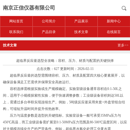
南京正信仪器有限公司
网站首页
公司简介
产品展示
新闻中心
联系我们
产品目录
技术文章
在线留言
技术文章
更多>>
超临界反应釜选型全攻略：容积、压力、材质与配置的关键抉择
点击次数：627 更新时间：2026-02-11
超临界反应釜的选型需围绕容积、压力、材质及配置四大核心要素展开，以
确保设备满足工艺需求并保障安全高效运行。
容积选择需根据实验或生产规模确定。实验室级设备通常容积在0.1-50L之
间，适用于小规模探索性实验，便于快速调整参数；工业级设备容积则达50L以
上，需通过多台串联实现连续生产。例如，5吨级反应釜采用夹套+外盘管组合结
构，可缩短升温时间并提升传热效率。
压力与温度参数是选型的关键指标。实验室设备一般可承受35MPa压力与
450℃高温，而工业级设备需扩展至0.1-50MPa压力范围及80-500℃温度区间，以应
对大规模连续化生产的严苛条件。例如，超临界水氧化处理工业废水需