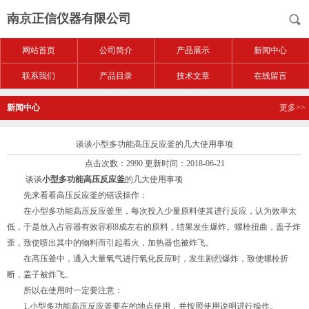
南京正信仪器有限公司
网站首页
公司简介
产品展示
新闻中心
联系我们
产品目录
技术文章
在线留言
新闻中心
更多>>
谈谈小型多功能高压反应釜的几大使用事项
点击次数：2990 更新时间：2018-06-21
谈谈
小型多功能高压反应釜
的几大使用事项
先来看看高压反应釜的错误操作：
在小型多功能高压反应釜里，每次投入少量原料使其进行反应，认为效率太
低，于是放入占容器有效容积8成左右的原料，结果发生爆炸。螺栓扭曲，盖子炸
歪，致使喷出其中的物料而引起着火，加热器也被炸飞。
在高压釜中，通入大量氧气进行氧化反应时，发生剧烈爆炸，致使螺栓折
断，盖子被炸飞。
所以在使用时一定要注意：
1.小型多功能高压反应釜要在的地点使用，并按照使用说明进行操作。