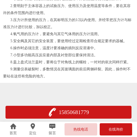
2.查明刻于主体容器上的试验压力、使用压力及使用温度等条件，要在其容
许的条件范围内进行使用。
3.压力计所使用的压力，在其标明压力的1/2以内使用。并经常把压力计与标
准压力计进行比较，加以校正。
4.氧气用的压力计，要避免与其它气体用的压力计混用。
5.安全阀及其它的安全装置，要使用经过定期检查符合规定要求的器械。
6.操作时必须注意，温度计要准确的插到反应溶液中。
7.小型多功能高压反应釜内部及衬垫部位要保持清洁。
8.盖上盘式法兰盖时，要将位于对角线上的螺栓，一对对的依次同样拧紧。
9.测量仪表破裂时，多数情况在其玻璃面的前后两侧碎裂。因此，操作时不
要站在这些有危险的地方。
15850681779
热线电话
在线询价
首页
定位
留言