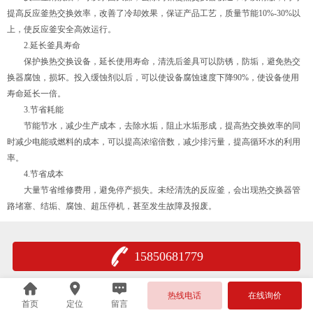
提高反应釜热交换效率，改善了冷却效果，保证产品工艺，质量节能10%-30%以
上，使反应釜安全高效运行。
2.延长釜具寿命
保护换热交换设备，延长使用寿命，清洗后釜具可以防锈，防垢，避免热交
换器腐蚀，损坏。投入缓蚀剂以后，可以使设备腐蚀速度下降90%，使设备使用
寿命延长一倍。
3.节省耗能
节能节水，减少生产成本，去除水垢，阻止水垢形成，提高热交换效率的同
时减少电能或燃料的成本，可以提高浓缩倍数，减少排污量，提高循环水的利用
率。
4.节省成本
大量节省维修费用，避免停产损失。未经清洗的反应釜，会出现热交换器管
路堵塞、结垢、腐蚀、超压停机，甚至发生故障及报废。
15850681779
热线电话
在线询价
首页
定位
留言