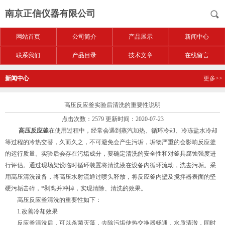
南京正信仪器有限公司
网站首页
公司简介
产品展示
新闻中心
联系我们
产品目录
技术文章
在线留言
新闻中心
更多>>
高压反应釜实验后清洗的重要性说明
点击次数：2579 更新时间：2020-07-23
高压反应釜
在使用过程中，经常会遇到蒸汽加热、循环冷却、冷冻盐水冷却
等过程的冷热交替，久而久之，不可避免会产生污垢，垢物严重的会影响反应釜
的运行质量。实验后会存在污垢成分，要确定清洗的安全性和对釜具腐蚀强度进
行评估。通过现场架设临时循环装置将清洗液在设备内循环流动，洗去污垢。采
用高压清洗设备，将高压水射流通过喷头释放，将反应釜内壁及搅拌器表面的坚
硬污垢击碎，*剥离并冲掉，实现清除、清洗的效果。
高压反应釜清洗的重要性如下：
1.改善冷却效果
反应釜清洗后，可以杀菌灭藻，去除污垢使热交换器畅通，水质清澈，同时