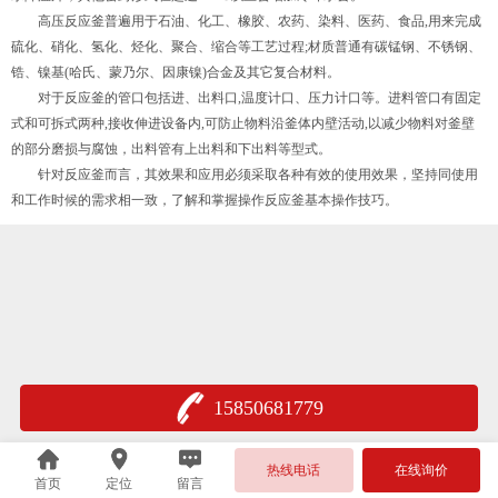
高压反应釜普遍用于石油、化工、橡胶、农药、染料、医药、食品,用来完成
硫化、硝化、氢化、烃化、聚合、缩合等工艺过程;材质普通有碳锰钢、不锈钢、
锆、镍基(哈氏、蒙乃尔、因康镍)合金及其它复合材料。
对于反应釜的管口包括进、出料口,温度计口、压力计口等。进料管口有固定
式和可拆式两种,接收伸进设备内,可防止物料沿釜体内壁活动,以减少物料对釜壁
的部分磨损与腐蚀，出料管有上出料和下出料等型式。
针对反应釜而言，其效果和应用必须采取各种有效的使用效果，坚持同使用
和工作时候的需求相一致，了解和掌握操作反应釜基本操作技巧。
15850681779
热线电话
在线询价
首页
定位
留言