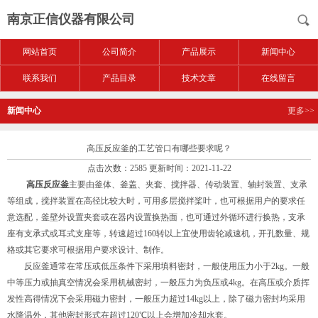
南京正信仪器有限公司
网站首页
公司简介
产品展示
新闻中心
联系我们
产品目录
技术文章
在线留言
新闻中心
更多>>
高压反应釜的工艺管口有哪些要求呢？
点击次数：2585 更新时间：2021-11-22
高压反应釜
主要由釜体、釜盖、夹套、搅拌器、传动装置、轴封装置、支承
等组成，搅拌装置在高径比较大时，可用多层搅拌桨叶，也可根据用户的要求任
意选配，釜壁外设置夹套或在器内设置换热面，也可通过外循环进行换热，支承
座有支承式或耳式支座等，转速超过160转以上宜使用齿轮减速机，开孔数量、规
格或其它要求可根据用户要求设计、制作。
反应釜通常在常压或低压条件下采用填料密封，一般使用压力小于2kg。一般
中等压力或抽真空情况会采用机械密封，一般压力为负压或4kg。在高压或介质挥
发性高得情况下会采用磁力密封，一般压力超过14kg以上，除了磁力密封均采用
水降温外，其他密封形式在超过120℃以上会增加冷却水套。