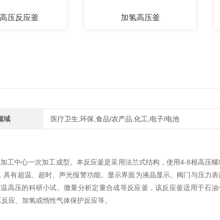
反应釜
加氢高压釜
领域
医疗卫生,环保,食品/农产品,化工,电子/电池
加工中心一次加工成型。本反应釜是采用法兰式结构，使用4-8根高压螺
控，具有超温、超时、声光报警功能。显示界面为液晶显示。阀门与压力表
高温高压的科研小试、微量分析定量合成等反应釜，该反应釜适用于石油
压反应、加氢或惰性气体保护反应等。