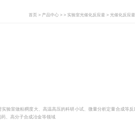
首页
>
产品中心
> >
实验室光催化反应釜
> 光催化反应
对实验室做粘稠度大、高温高压的科研小试、微量分析定量合成等反
制药、高分子合成冶金等领域