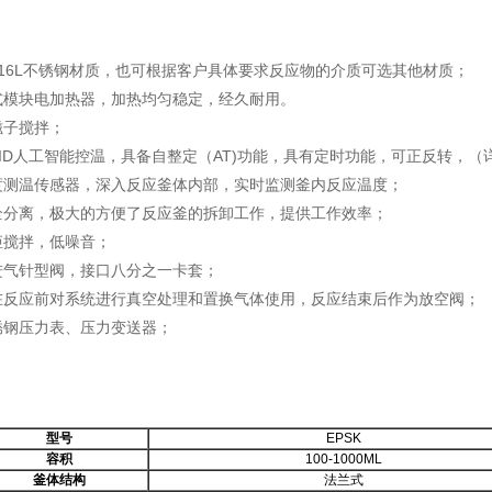
16L不锈钢材质，也可根据客户具体要求反应物的介质可选其他材质；
式模块电加热器，加热均匀稳定，经久耐用。
磁子搅拌；
ID人工智能控温，具备自整定（AT)功能，具有定时功能，可正反转，（
度测温传感器，深入反应釜体内部，实时监测釜内反应温度；
全分离，极大的方便了反应釜的拆卸工作，提供工作效率；
矩搅拌，低噪音；
进气针型阀，接口八分之一卡套；
在反应前对系统进行真空处理和置换气体使用，反应结束后作为放空阀；
锈钢压力表、压力变送器；
型号
EPSK
容积
100-1000ML
釜体结构
法兰式