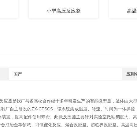
小型高压反应釜
高温高压
国产
应用
催化反应釜是我厂与各高校合作经十多年研发生产的智能微型釜，釜体由大型
我厂自主研发的ZX-CTSCS，该系统集成温度、转速、时间为一体操
热装置，提高配件使用寿命。此款反应釜主要针对实验室做粘稠度大、
子合成冶金等领域，可做催化反应、聚合反应釜、超临界反应釜、高温高