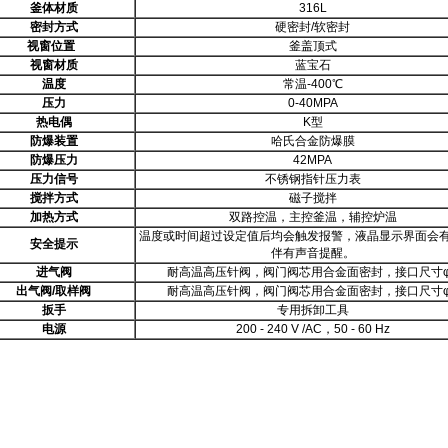
釜体材质
316L
密封方式
硬密封/软密封
视窗位置
釜盖顶式
视窗材质
蓝宝石
温度
常温-400℃
压力
0-40MPA
热电偶
K型
防爆装置
哈氏合金防爆膜
防爆压力
42MPA
压力信号
不锈钢指针压力表
搅拌方式
磁子搅拌
加热方式
双路控温，主控釜温，辅控炉温
温度或时间超过设定值后均会触发报警，液晶显示界面会
安全提示
伴有声音提醒。
进气阀
耐高温高压针阀，阀门阀芯用合金面密封，接口尺寸φ
出气阀
/取样阀
耐高温高压针阀，阀门阀芯用合金面密封，接口尺寸φ
扳手
专用拆卸工具
电源
200 - 240 V /AC，50 - 60 Hz