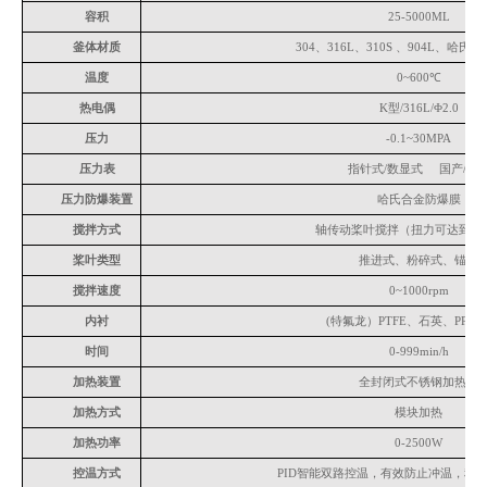
容积
25-5000ML
釜体材质
304、316L、310S 、904L、哈
温度
0~600℃
热电偶
K型/316L/Φ2.0
压力
-0.1~30MPA
压力表
指针式
/数显式 国产/进
压力防爆装置
哈氏合金防爆膜
搅拌方式
轴传动桨叶搅拌（扭力可达到
2
0
桨叶类型
推进式、粉碎式、锚式
搅拌速度
0~1000rpm
内衬
(特氟龙）PTFE、石英、PPL
时间
0-999min/h
加热装置
全封闭式不锈钢加热器
加热方式
模块加热
加热功率
0-2500W
控温方式
PID智能双路控温，有效防止冲温，程