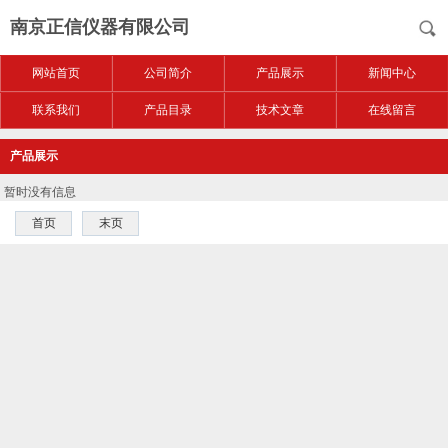
南京正信仪器有限公司
网站首页
公司简介
产品展示
新闻中心
联系我们
产品目录
技术文章
在线留言
产品展示
暂时没有信息
首页
末页